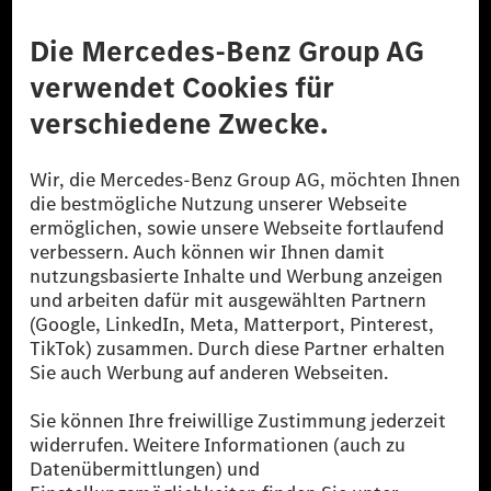
Anbieter
Rechtliche Hinweise
Einstellungen
Datenschutz
Lizenzhinweise Dritter
Barrierefreiheit
© 2026 Mercedes-Benz Group AG. Alle Rechte vorbehalten.
[1] Bilanziell CO₂-neutral bedeutet, dass nicht vermiedene oder nicht
reduzierte CO₂-Emissionen bei der Mercedes-Benz Group durch
zertifizierte Ausgleichsprojekte kompensiert werden.
[2] Renewable Charging ist ein integraler Bestandteil von MB.CHARGE
Public in Europa, den USA, Kanada und China. Sofern an der jeweiligen
Ladestation noch kein Strom aus erneuerbaren Energien vorliegt,
verwendet Renewable Charging Grünstromzertifikate*. Diese stellen
sicher, dass für Ladevorgänge über MB.CHARGE Public eine äquivalente
Strommenge aus erneuerbaren Energien ins Stromnetz eingespeist wird.
Sie stammen ausschließlich aus Wind- und Solarkraftanlagen, die jünger
als sechs Jahre sind.
* Inkl. EKOenergy Ökolabel
* Die angegebenen Werte wurden nach dem vorgeschriebenen
Messverfahren WLTP (Worldwide harmonised Light vehicles Test