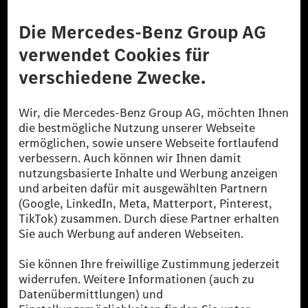
Anbieter
Rechtliche Hinweise
Einstellungen
Datenschutz
Lizenzhinweise Dritter
Barrierefreiheit
© 2026 Mercedes-Benz Group AG. Alle Rechte vorbehalten.
[1] Bilanziell CO₂-neutral bedeutet, dass nicht vermiedene oder nicht
reduzierte CO₂-Emissionen bei der Mercedes-Benz Group durch
zertifizierte Ausgleichsprojekte kompensiert werden.
[2] Renewable Charging ist ein integraler Bestandteil von MB.CHARGE
Public in Europa, den USA, Kanada und China. Sofern an der jeweiligen
Ladestation noch kein Strom aus erneuerbaren Energien vorliegt,
verwendet Renewable Charging Grünstromzertifikate*. Diese stellen
sicher, dass für Ladevorgänge über MB.CHARGE Public eine äquivalente
Strommenge aus erneuerbaren Energien ins Stromnetz eingespeist wird.
Sie stammen ausschließlich aus Wind- und Solarkraftanlagen, die jünger
als sechs Jahre sind.
* Inkl. EKOenergy Ökolabel
* Die angegebenen Werte wurden nach dem vorgeschriebenen
Messverfahren WLTP (Worldwide harmonised Light vehicles Test