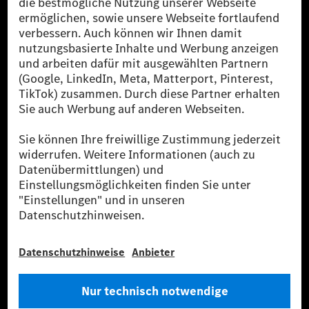
Die Mercedes-Benz Group.
Die Mercedes-Benz Group AG (ehemals Daimler AG)
ist eines der erfolgreichsten Automobilunternehmen
der Welt. Mit der Mercedes-Benz AG gehören wir zu
den größten Anbietern von Premium- und Luxus-Pkw
und Vans. Die Mercedes-Benz Mobility AG bietet
Finanzierung, Leasing, Fahrzeugabos und –miete,
Flottenmanagement, digitale Services rund um Laden
und Bezahlen, die Vermittlung von Versicherungen
sowie innovative Mobilitätsdienstleistungen an.
Mehr erfahren
Technische Support-Hotline
Kontakt
Standorte