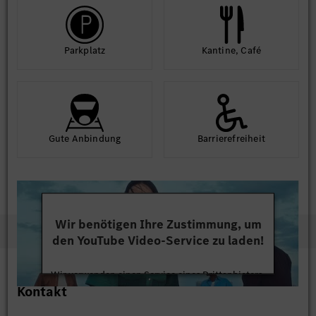
Park­platz
Kantine, Café
Gute An­bindung
Barriere­frei­heit
Wir benötigen Ihre Zustimmung, um
den YouTube Video-Service zu laden!
Wir verwenden einen Service eines Drittanbieters,
Kontakt
um Videoinhalte einzubetten. Dieser Service kann
Daten zu Ihren Aktivitäten sammeln. Bitte lesen