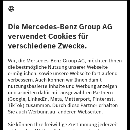
Anbieter
Rechtliche Hinweise
Einstellungen
Datenschutz
Lizenzhinweise Dritter
Barrierefreiheit
© 2026 Mercedes-Benz Group AG. Alle Rechte vorbehalten.
[1] Bilanziell CO₂-neutral bedeutet, dass nicht vermiedene oder nicht
reduzierte CO₂-Emissionen bei der Mercedes-Benz Group durch
zertifizierte Ausgleichsprojekte kompensiert werden.
[2] Renewable Charging ist ein integraler Bestandteil von MB.CHARGE
Public in Europa, den USA, Kanada und China. Sofern an der jeweiligen
Ladestation noch kein Strom aus erneuerbaren Energien vorliegt,
verwendet Renewable Charging Grünstromzertifikate*. Diese stellen
sicher, dass für Ladevorgänge über MB.CHARGE Public eine äquivalente
Strommenge aus erneuerbaren Energien ins Stromnetz eingespeist wird.
Sie stammen ausschließlich aus Wind- und Solarkraftanlagen, die jünger
als sechs Jahre sind.
* Inkl. EKOenergy Ökolabel
* Die angegebenen Werte wurden nach dem vorgeschriebenen
Messverfahren WLTP (Worldwide harmonised Light vehicles Test