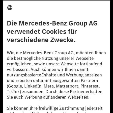
Anbieter
Rechtliche Hinweise
Einstellungen
Datenschutz
Lizenzhinweise Dritter
Barrierefreiheit
© 2026 Mercedes-Benz Group AG. Alle Rechte vorbehalten.
[1] Bilanziell CO₂-neutral bedeutet, dass nicht vermiedene oder nicht
reduzierte CO₂-Emissionen bei der Mercedes-Benz Group durch
zertifizierte Ausgleichsprojekte kompensiert werden.
[2] Renewable Charging ist ein integraler Bestandteil von MB.CHARGE
Public in Europa, den USA, Kanada und China. Sofern an der jeweiligen
Ladestation noch kein Strom aus erneuerbaren Energien vorliegt,
verwendet Renewable Charging Grünstromzertifikate*. Diese stellen
sicher, dass für Ladevorgänge über MB.CHARGE Public eine äquivalente
Strommenge aus erneuerbaren Energien ins Stromnetz eingespeist wird.
Sie stammen ausschließlich aus Wind- und Solarkraftanlagen, die jünger
als sechs Jahre sind.
* Inkl. EKOenergy Ökolabel
* Die angegebenen Werte wurden nach dem vorgeschriebenen
Messverfahren WLTP (Worldwide harmonised Light vehicles Test