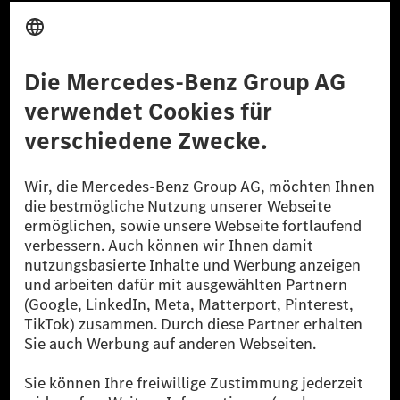
Anbieter
Rechtliche Hinweise
Einstellungen
Datenschutz
Lizenzhinweise Dritter
Barrierefreiheit
© 2026 Mercedes-Benz Group AG. Alle Rechte vorbehalten.
[1] Bilanziell CO₂-neutral bedeutet, dass nicht vermiedene oder nicht
reduzierte CO₂-Emissionen bei der Mercedes-Benz Group durch
zertifizierte Ausgleichsprojekte kompensiert werden.
[2] Renewable Charging ist ein integraler Bestandteil von MB.CHARGE
Public in Europa, den USA, Kanada und China. Sofern an der jeweiligen
Ladestation noch kein Strom aus erneuerbaren Energien vorliegt,
verwendet Renewable Charging Grünstromzertifikate*. Diese stellen
sicher, dass für Ladevorgänge über MB.CHARGE Public eine äquivalente
Strommenge aus erneuerbaren Energien ins Stromnetz eingespeist wird.
Sie stammen ausschließlich aus Wind- und Solarkraftanlagen, die jünger
als sechs Jahre sind.
* Inkl. EKOenergy Ökolabel
* Die angegebenen Werte wurden nach dem vorgeschriebenen
Messverfahren WLTP (Worldwide harmonised Light vehicles Test