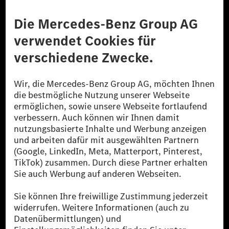
Anbieter
Rechtliche Hinweise
Einstellungen
Datenschutz
Lizenzhinweise Dritter
Barrierefreiheit
© 2026 Mercedes-Benz Group AG. Alle Rechte vorbehalten.
[1] Bilanziell CO₂-neutral bedeutet, dass nicht vermiedene oder nicht
reduzierte CO₂-Emissionen bei der Mercedes-Benz Group durch
zertifizierte Ausgleichsprojekte kompensiert werden.
[2] Renewable Charging ist ein integraler Bestandteil von MB.CHARGE
Public in Europa, den USA, Kanada und China. Sofern an der jeweiligen
Ladestation noch kein Strom aus erneuerbaren Energien vorliegt,
verwendet Renewable Charging Grünstromzertifikate*. Diese stellen
sicher, dass für Ladevorgänge über MB.CHARGE Public eine äquivalente
Strommenge aus erneuerbaren Energien ins Stromnetz eingespeist wird.
Sie stammen ausschließlich aus Wind- und Solarkraftanlagen, die jünger
als sechs Jahre sind.
* Inkl. EKOenergy Ökolabel
* Die angegebenen Werte wurden nach dem vorgeschriebenen
Messverfahren WLTP (Worldwide harmonised Light vehicles Test