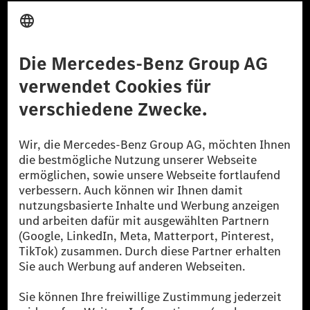
Anbieter
Rechtliche Hinweise
Einstellungen
Datenschutz
Lizenzhinweise Dritter
Barrierefreiheit
© 2026 Mercedes-Benz Group AG. Alle Rechte vorbehalten.
[1] Bilanziell CO₂-neutral bedeutet, dass nicht vermiedene oder nicht
reduzierte CO₂-Emissionen bei der Mercedes-Benz Group durch
zertifizierte Ausgleichsprojekte kompensiert werden.
[2] Renewable Charging ist ein integraler Bestandteil von MB.CHARGE
Public in Europa, den USA, Kanada und China. Sofern an der jeweiligen
Ladestation noch kein Strom aus erneuerbaren Energien vorliegt,
verwendet Renewable Charging Grünstromzertifikate*. Diese stellen
sicher, dass für Ladevorgänge über MB.CHARGE Public eine äquivalente
Strommenge aus erneuerbaren Energien ins Stromnetz eingespeist wird.
Sie stammen ausschließlich aus Wind- und Solarkraftanlagen, die jünger
als sechs Jahre sind.
* Inkl. EKOenergy Ökolabel
* Die angegebenen Werte wurden nach dem vorgeschriebenen
Messverfahren WLTP (Worldwide harmonised Light vehicles Test