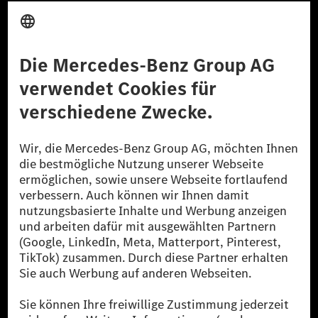
Anbieter
Rechtliche Hinweise
Einstellungen
Datenschutz
Lizenzhinweise Dritter
Barrierefreiheit
© 2026 Mercedes-Benz Group AG. Alle Rechte vorbehalten.
[1] Bilanziell CO₂-neutral bedeutet, dass nicht vermiedene oder nicht
reduzierte CO₂-Emissionen bei der Mercedes-Benz Group durch
zertifizierte Ausgleichsprojekte kompensiert werden.
[2] Renewable Charging ist ein integraler Bestandteil von MB.CHARGE
Public in Europa, den USA, Kanada und China. Sofern an der jeweiligen
Ladestation noch kein Strom aus erneuerbaren Energien vorliegt,
verwendet Renewable Charging Grünstromzertifikate*. Diese stellen
sicher, dass für Ladevorgänge über MB.CHARGE Public eine äquivalente
Strommenge aus erneuerbaren Energien ins Stromnetz eingespeist wird.
Sie stammen ausschließlich aus Wind- und Solarkraftanlagen, die jünger
als sechs Jahre sind.
* Inkl. EKOenergy Ökolabel
* Die angegebenen Werte wurden nach dem vorgeschriebenen
Messverfahren WLTP (Worldwide harmonised Light vehicles Test