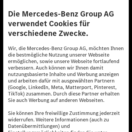
Anbieter
Rechtliche Hinweise
Einstellungen
Datenschutz
Lizenzhinweise Dritter
Barrierefreiheit
© 2026 Mercedes-Benz Group AG. Alle Rechte vorbehalten.
[1] Bilanziell CO₂-neutral bedeutet, dass nicht vermiedene oder nicht
reduzierte CO₂-Emissionen bei der Mercedes-Benz Group durch
zertifizierte Ausgleichsprojekte kompensiert werden.
[2] Renewable Charging ist ein integraler Bestandteil von MB.CHARGE
Public in Europa, den USA, Kanada und China. Sofern an der jeweiligen
Ladestation noch kein Strom aus erneuerbaren Energien vorliegt,
verwendet Renewable Charging Grünstromzertifikate*. Diese stellen
sicher, dass für Ladevorgänge über MB.CHARGE Public eine äquivalente
Strommenge aus erneuerbaren Energien ins Stromnetz eingespeist wird.
Sie stammen ausschließlich aus Wind- und Solarkraftanlagen, die jünger
als sechs Jahre sind.
* Inkl. EKOenergy Ökolabel
* Die angegebenen Werte wurden nach dem vorgeschriebenen
Messverfahren WLTP (Worldwide harmonised Light vehicles Test