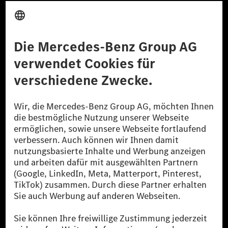
Anbieter
Rechtliche Hinweise
Einstellungen
Datenschutz
Lizenzhinweise Dritter
Barrierefreiheit
© 2026 Mercedes-Benz Group AG. Alle Rechte vorbehalten.
[1] Bilanziell CO₂-neutral bedeutet, dass nicht vermiedene oder nicht
reduzierte CO₂-Emissionen bei der Mercedes-Benz Group durch
zertifizierte Ausgleichsprojekte kompensiert werden.
[2] Renewable Charging ist ein integraler Bestandteil von MB.CHARGE
Public in Europa, den USA, Kanada und China. Sofern an der jeweiligen
Ladestation noch kein Strom aus erneuerbaren Energien vorliegt,
verwendet Renewable Charging Grünstromzertifikate*. Diese stellen
sicher, dass für Ladevorgänge über MB.CHARGE Public eine äquivalente
Strommenge aus erneuerbaren Energien ins Stromnetz eingespeist wird.
Sie stammen ausschließlich aus Wind- und Solarkraftanlagen, die jünger
als sechs Jahre sind.
* Inkl. EKOenergy Ökolabel
* Die angegebenen Werte wurden nach dem vorgeschriebenen
Messverfahren WLTP (Worldwide harmonised Light vehicles Test