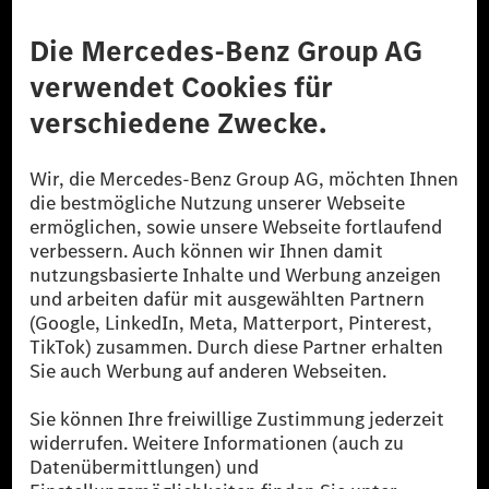
Anbieter
Rechtliche Hinweise
Einstellungen
Datenschutz
Lizenzhinweise Dritter
Barrierefreiheit
© 2026 Mercedes-Benz Group AG. Alle Rechte vorbehalten.
[1] Bilanziell CO₂-neutral bedeutet, dass nicht vermiedene oder nicht
reduzierte CO₂-Emissionen bei der Mercedes-Benz Group durch
zertifizierte Ausgleichsprojekte kompensiert werden.
[2] Renewable Charging ist ein integraler Bestandteil von MB.CHARGE
Public in Europa, den USA, Kanada und China. Sofern an der jeweiligen
Ladestation noch kein Strom aus erneuerbaren Energien vorliegt,
verwendet Renewable Charging Grünstromzertifikate*. Diese stellen
sicher, dass für Ladevorgänge über MB.CHARGE Public eine äquivalente
Strommenge aus erneuerbaren Energien ins Stromnetz eingespeist wird.
Sie stammen ausschließlich aus Wind- und Solarkraftanlagen, die jünger
als sechs Jahre sind.
* Inkl. EKOenergy Ökolabel
* Die angegebenen Werte wurden nach dem vorgeschriebenen
Messverfahren WLTP (Worldwide harmonised Light vehicles Test