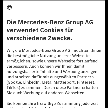
Anbieter
Rechtliche Hinweise
Einstellungen
Datenschutz
Lizenzhinweise Dritter
Barrierefreiheit
© 2026 Mercedes-Benz Group AG. Alle Rechte vorbehalten.
[1] Bilanziell CO₂-neutral bedeutet, dass nicht vermiedene oder nicht
reduzierte CO₂-Emissionen bei der Mercedes-Benz Group durch
zertifizierte Ausgleichsprojekte kompensiert werden.
[2] Renewable Charging ist ein integraler Bestandteil von MB.CHARGE
Public in Europa, den USA, Kanada und China. Sofern an der jeweiligen
Ladestation noch kein Strom aus erneuerbaren Energien vorliegt,
verwendet Renewable Charging Grünstromzertifikate*. Diese stellen
sicher, dass für Ladevorgänge über MB.CHARGE Public eine äquivalente
Strommenge aus erneuerbaren Energien ins Stromnetz eingespeist wird.
Sie stammen ausschließlich aus Wind- und Solarkraftanlagen, die jünger
als sechs Jahre sind.
* Inkl. EKOenergy Ökolabel
* Die angegebenen Werte wurden nach dem vorgeschriebenen
Messverfahren WLTP (Worldwide harmonised Light vehicles Test