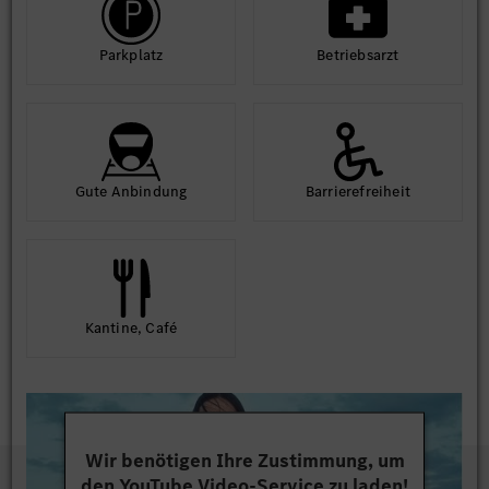
Park­platz
Betriebs­arzt
Gute An­bindung
Barriere­frei­heit
Kantine, Café
Wir benötigen Ihre Zustimmung, um
den YouTube Video-Service zu laden!