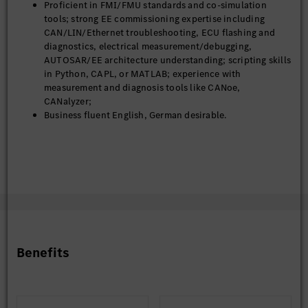
Proficient in FMI/FMU standards and co-simulation
tools; strong EE commissioning expertise including
CAN/LIN/Ethernet troubleshooting, ECU flashing and
diagnostics, electrical measurement/debugging,
AUTOSAR/EE architecture understanding; scripting skills
in Python, CAPL, or MATLAB; experience with
measurement and diagnosis tools like CANoe,
CANalyzer;
Business fluent English, German desirable.
Benefits