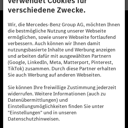
Die Mercedes-Benz Group.
Die Mercedes-Benz Group AG (ehemals Daimler AG)
ist eines der erfolgreichsten Automobilunternehmen
der Welt. Mit der Mercedes-Benz AG gehören wir zu
den größten Anbietern von Premium- und Luxus-Pkw
und Vans. Die Mercedes-Benz Mobility AG bietet
Finanzierung, Leasing, Fahrzeugabos und –miete,
Flottenmanagement, digitale Services rund um Laden
und Bezahlen, die Vermittlung von Versicherungen
sowie innovative Mobilitätsdienstleistungen an.
Mehr erfahren