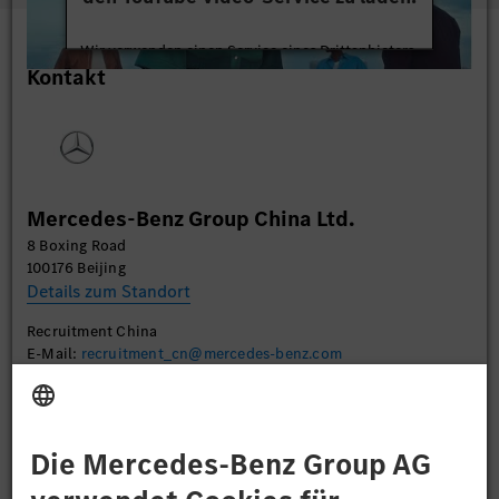
Wir verwenden einen Service eines Drittanbieters,
Kontakt
um Videoinhalte einzubetten. Dieser Service kann
Daten zu Ihren Aktivitäten sammeln. Bitte lesen
Sie die Details durch und stimmen Sie der Nutzung
des Service zu, um dieses Video anzusehen.
Mehr Informationen
Mercedes-Benz Group China Ltd.
8 Boxing Road
Akzeptieren
100176 Beijing
Details zum Standort
Recruitment China
E-Mail:
recruitment_cn@mercedes-benz.com
Bewerben