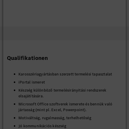
Qualifikationen
Karosszériagyártásban szerzett termelési tapasztalat
iPortal ismeret
Készség különböző termelésirányitási rendszerek
elsajátítására.
Microsoft Office szoftverek ismerete és bennük való
jártasság (mint pl. Excel, Powerpoint).
Motiváltság, rugalmasság, terhelhetőség
Jó kommunikációs készség