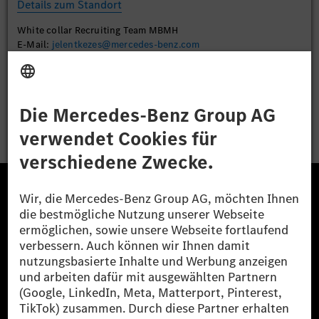
Details zum Standort
White collar Recruiting Team MBMH
E-Mail:
jelentkezes@mercedes-benz.com
Bewerben
Die Mercedes-Benz Group.
Die Mercedes-Benz Group AG (ehemals Daimler AG)
ist eines der erfolgreichsten Automobilunternehmen
der Welt. Mit der Mercedes-Benz AG gehören wir zu
den größten Anbietern von Premium- und Luxus-Pkw
und Vans. Die Mercedes-Benz Mobility AG bietet
Finanzierung, Leasing, Fahrzeugabos und –miete,