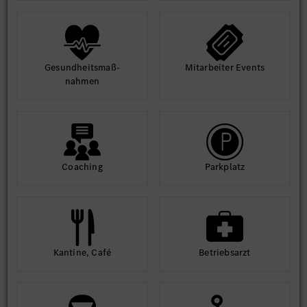
Stabil munkahely, szakmai fejlődés és kimagasló juttatási
csomag - ezeket biztosítja számodra a kecskeméti Mercedes-
Benz Gyár.
Hasznosítsd nálunk tudásod és szakmai tapasztalatod, és
csatlakozz folyamatosan bővülő csapatunkhoz!
Gesund­heits­maß­
Mit­arbeiter Events
Amennyiben hirdetésünk felkeltette érdeklődésed, regisztrálj
nahmen
jelölti adatbázisunkba és töltsd fel szakmai önéletrajzod!
Coaching
Park­platz
Kantine, Café
Betriebs­arzt