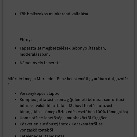
Többműszakos munkarend vállalása
Előny:
Tapasztalat megbeszélések lebonyolításában,
moderálásában.
Német nyelv ismerete
Miért éri meg a Mercedes-Benz kecskeméti gyárában dolgozni?:
*
Versenyképes alapbér
Komplex juttatási csomag (jelenléti bónusz, senioritási
bónusz, vakáció juttatás, 13. havi fizetés, utazási
támogatás – tömegközlekedés esetében 100% támogatás)
Home office lehetőség – munkakörtől függően
Közvetlen autóbuszjáratok Kecskemétről és
vonzáskörzetéből
Letelepedési támogatás