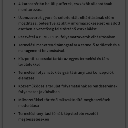
A karosszérián belüli pufferek, eszközök állapotának
monitorozása
Üzemzavarok gyors és célorientált elhárításának előre
mozdítása, beleértve az aktív információkezelést és adott
esetben a vezetőség felé történő eszkalálást
Részvétel a PFM - PLUS folyamatzavarok elhárításában
Termelési menetrend támogatása a termelő területek és a
management bevonásával.
Központi kapcsolattartás az egyes termelési és társ
területekkel
Termelési folyamatok és gyártásirányítási koncepciók
elemzése
Közreműködés a terület folyamatainak és rendszereinek
folyamatos javításában
Művezetőkkel történő műszakindító megbeszélések
moderálása
Termelésirányítási témák képviselete vezetői
megbeszéléseken