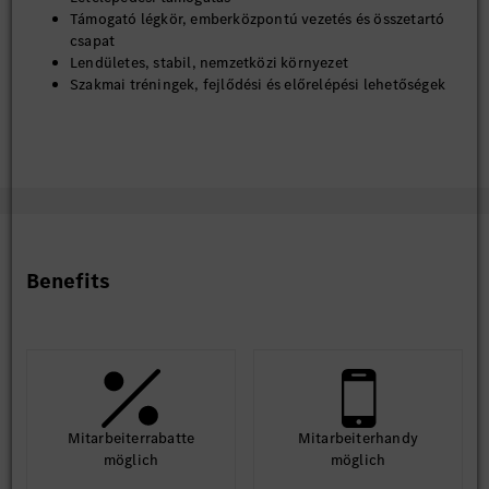
Támogató légkör, emberközpontú vezetés és összetartó
csapat
Lendületes, stabil, nemzetközi környezet
Szakmai tréningek, fejlődési és előrelépési lehetőségek
A német és/vagy angol nyelv mindennapos használata
Dolgozói kedvezmények kijelölt partnereinknél
Kollektív élet- és balesetbiztosítás
Sportolási lehetőségek (Kecskeméti Fürdő, kecskeméti és
Kecskemét környéki edzőtermek)
Étkezési lehetőség minden gyár részlegben a kollégák
számára
Széles választékú, modern, kényelmes munkaruha
Benefits
Egészségmegőrző intézkedések (vállalati pszichológus,
egészséghónap: gyümölcsosztás, vitaminosztás,
influenza elleni oltás, egészségnevelő, prevenciós
előadások)
Az innovatív és kreatív ötletek megvalósítását elismerjük
és jutalmazzuk
*A fent felsorolt elemek a munkáltató szabályzatában
Mit­arbeiter­rabatte
Mit­arbeiter­handy
meghatározott feltételek szerint vehetőek igénybe.
möglich
möglich