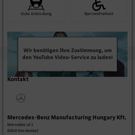
Gute An­bindung
Barriere­frei­heit
Wir benötigen Ihre Zustimmung, um
den YouTube Video-Service zu laden!
Wir verwenden einen Service eines Drittanbieters,
Kontakt
um Videoinhalte einzubetten. Dieser Service kann
Daten zu Ihren Aktivitäten sammeln. Bitte lesen
Sie die Details durch und stimmen Sie der Nutzung
des Service zu, um dieses Video anzusehen.
Mehr Informationen
Mercedes-Benz Manufacturing Hungary Kft.
Mercedes ut 1
Akzeptieren
6000 Kecskemet