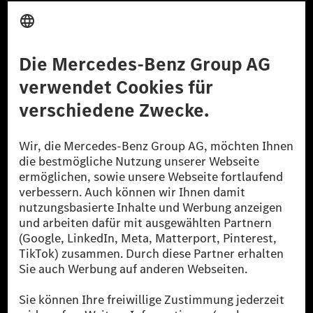
Anbieter
Rechtliche Hinweise
Einstellungen
Datenschutz
Lizenzhinweise Dritter
Barrierefreiheit
© 2026 Mercedes-Benz Group AG. Alle Rechte vorbehalten.
[1] Bilanziell CO₂-neutral bedeutet, dass nicht vermiedene oder nicht
reduzierte CO₂-Emissionen bei der Mercedes-Benz Group durch
zertifizierte Ausgleichsprojekte kompensiert werden.
[2] Renewable Charging ist ein integraler Bestandteil von MB.CHARGE
Public in Europa, den USA, Kanada und China. Sofern an der jeweiligen
Ladestation noch kein Strom aus erneuerbaren Energien vorliegt,
verwendet Renewable Charging Grünstromzertifikate*. Diese stellen
sicher, dass für Ladevorgänge über MB.CHARGE Public eine äquivalente
Strommenge aus erneuerbaren Energien ins Stromnetz eingespeist wird.
Sie stammen ausschließlich aus Wind- und Solarkraftanlagen, die jünger
als sechs Jahre sind.
* Inkl. EKOenergy Ökolabel
* Die angegebenen Werte wurden nach dem vorgeschriebenen
Messverfahren WLTP (Worldwide harmonised Light vehicles Test