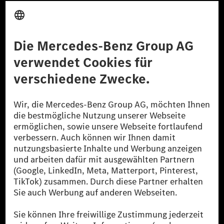
Anbieter
Rechtliche Hinweise
Einstellungen
Datenschutz
Lizenzhinweise Dritter
Barrierefreiheit
© 2026 Mercedes-Benz Group AG. Alle Rechte vorbehalten.
[1] Bilanziell CO₂-neutral bedeutet, dass nicht vermiedene oder nicht
reduzierte CO₂-Emissionen bei der Mercedes-Benz Group durch
zertifizierte Ausgleichsprojekte kompensiert werden.
[2] Renewable Charging ist ein integraler Bestandteil von MB.CHARGE
Public in Europa, den USA, Kanada und China. Sofern an der jeweiligen
Ladestation noch kein Strom aus erneuerbaren Energien vorliegt,
verwendet Renewable Charging Grünstromzertifikate*. Diese stellen
sicher, dass für Ladevorgänge über MB.CHARGE Public eine äquivalente
Strommenge aus erneuerbaren Energien ins Stromnetz eingespeist wird.
Sie stammen ausschließlich aus Wind- und Solarkraftanlagen, die jünger
als sechs Jahre sind.
* Inkl. EKOenergy Ökolabel
* Die angegebenen Werte wurden nach dem vorgeschriebenen
Messverfahren WLTP (Worldwide harmonised Light vehicles Test