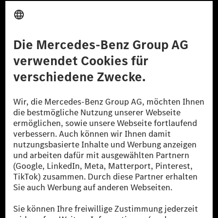
Anbieter
Rechtliche Hinweise
Einstellungen
Datenschutz
Lizenzhinweise Dritter
Barrierefreiheit
© 2026 Mercedes-Benz Group AG. Alle Rechte vorbehalten.
[1] Bilanziell CO₂-neutral bedeutet, dass nicht vermiedene oder nicht
reduzierte CO₂-Emissionen bei der Mercedes-Benz Group durch
zertifizierte Ausgleichsprojekte kompensiert werden.
[2] Renewable Charging ist ein integraler Bestandteil von MB.CHARGE
Public in Europa, den USA, Kanada und China. Sofern an der jeweiligen
Ladestation noch kein Strom aus erneuerbaren Energien vorliegt,
verwendet Renewable Charging Grünstromzertifikate*. Diese stellen
sicher, dass für Ladevorgänge über MB.CHARGE Public eine äquivalente
Strommenge aus erneuerbaren Energien ins Stromnetz eingespeist wird.
Sie stammen ausschließlich aus Wind- und Solarkraftanlagen, die jünger
als sechs Jahre sind.
* Inkl. EKOenergy Ökolabel
* Die angegebenen Werte wurden nach dem vorgeschriebenen
Messverfahren WLTP (Worldwide harmonised Light vehicles Test