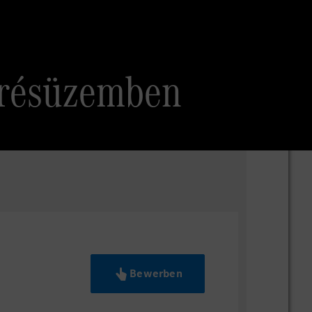
présüzemben
Bewerben