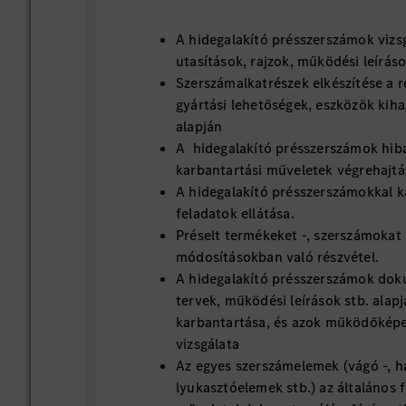
A hidegalakító présszerszámok vizsg
utasítások, rajzok, működési leírás
Szerszámalkatrészek elkészítése a r
gyártási lehetőségek, eszközök kiha
alapján
A hidegalakító présszerszámok hibaa
karbantartási műveletek végrehajt
A hidegalakító présszerszámokkal ka
feladatok ellátása.
Préselt termékeket -, szerszámokat 
módosításokban való részvétel.
A hidegalakító présszerszámok doku
tervek, működési leírások stb. alapj
karbantartása, és azok működőképe
vizsgálata
Az egyes szerszámelemek (vágó -, haj
lyukasztóelemek stb.) az általáno