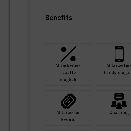
Benefits
Mit­arbeiter­
Mit­arbeiter
rabatte
handy mögli
möglich
Mit­arbeiter
Coaching
Events