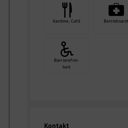
Kantine, Café
Betriebs­arz
Barriere­frei­
heit
Kontakt