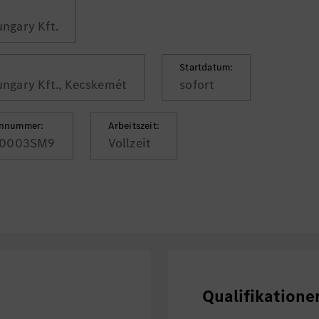
ngary Kft.
Startdatum:
ngary Kft., Kecskemét
sofort
ennummer:
Arbeitszeit:
0003SM9
Vollzeit
Qualifikatione