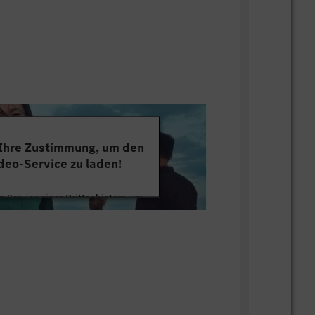
etbiztosítás
 (Kecskeméti Fürdő, kecskeméti és
dzőtermek)
den gyár részlegben a kollégák számára
dern, kényelmes munkaruha
edések (vállalati pszichológus,
za elleni oltás, egészségnevelő,
 Ihre Zustimmung, um den
deo-Service zu laden!
 ötletek megvalósítását elismerjük és
 Service eines Drittanbieters, um
tten. Dieser Service kann Daten zu
ek a munkáltató szabályzatában
mmeln. Bitte lesen Sie die Details
ie der Nutzung des Service zu, um
ek szerint vehetőek igénybe.
s Video anzusehen.
ai fejlődés és kimagasló juttatási
 Informationen
sítja számodra a kecskeméti Mercedes-