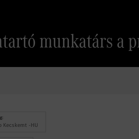
tartó munkatárs a 
g:
p Kecskemt -HU