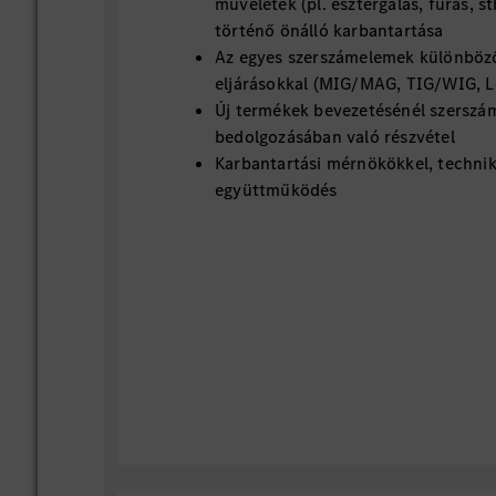
műveletek (pl. esztergálás, fúrás, st
történő önálló karbantartása
Az egyes szerszámelemek különböző
eljárásokkal (MIG/MAG, TIG/WIG, Lé
Új termékek bevezetésénél szerszám
bedolgozásában való részvétel
Karbantartási mérnökökkel, technik
együttműködés