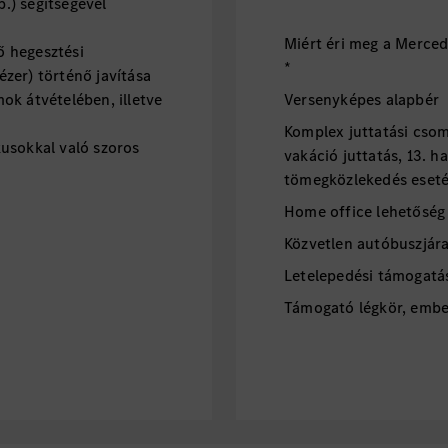
b.) segítségével
Miért éri meg a Merce
 hegesztési
*
zer) történő javítása
ok átvételében, illetve
Versenyképes alapbér
Komplex juttatási csoma
usokkal való szoros
vakáció juttatás, 13. h
tömegközlekedés eset
Home office lehetőség
Közvetlen autóbuszjár
Letelepedési támogatá
Támogató légkör, embe
Lendületes, stabil, ne
Szakmai tréningek, fejl
A német és/vagy angol
Dolgozói kedvezmények 