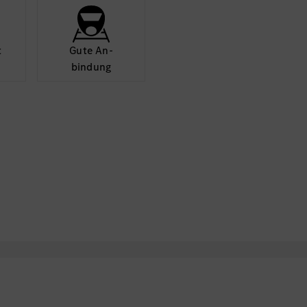
Hasznosítsd nálunk tud
csatlakozz folyamatos
t
Gute An­
bindung
Jelentkezés módja
Amennyiben hirdetésünk
jelölti adatbázisunkba,
német/angol nyelvű sz