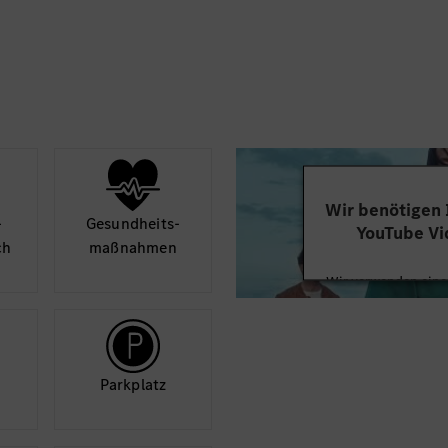
Kollektív élet- és bales
Sportolási lehetőségek
Kecskemét környéki e
Étkezési lehetőség min
Széles választékú, mo
Egészségmegőrző intézk
egészséghónap: influen
Wir benötigen
prevenciós előadások)
­
Gesund­heits­
YouTube Vi
ch
maß­nahmen
Az innovatív és kreatív
jutalmazzuk
Wir verwenden einen
Videoinhalte einzube
*A fent felsorolt elem
Ihren Aktivitäten sa
durch und stimmen S
meghatározott feltétel
diese
Park­platz
Stabil munkahely, szakm
Mehr
csomag - ezeket bizto
Benz Gyár.