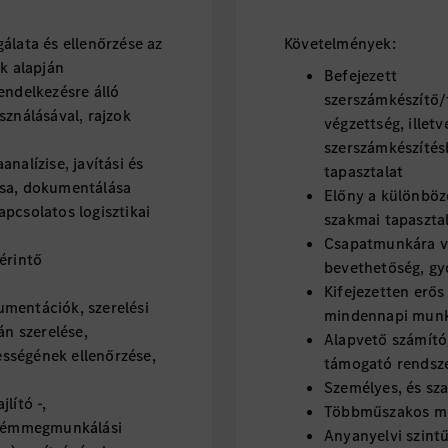
álata és ellenőrzése az
Követelmények:
ok alapján
Befejezett
endelkezésre álló
szerszámkészítő/
sználásával, rajzok
végzettség, illetv
szerszámkészítés
nalízise, javítási és
tapasztalat
ása, dokumentálása
Előny a különböz
pcsolatos logisztikai
szakmai tapaszta
Csapatmunkára va
érintő
bevethetőség, gy
Kifejezetten erő
mentációk, szerelési
mindennapi munk
án szerelése,
Alapvető számító
sségének ellenőrzése,
támogató rendsz
Személyes, és sza
lító -,
Többműszakos mu
s fémmegmunkálási
Anyanyelvi szint