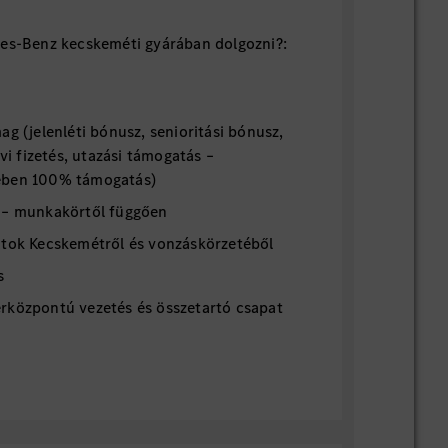
des-Benz kecskeméti gyárában dolgozni?:
g (jelenléti bónusz, senioritási bónusz,
avi fizetés, utazási támogatás –
ében 100% támogatás)
 – munkakörtől függően
atok Kecskemétről és vonzáskörzetéből
s
rközpontú vezetés és összetartó csapat
mzetközi környezet
ődési és előrelépési lehetőségek
 nyelv mindennapos használata
kijelölt partnereinknél