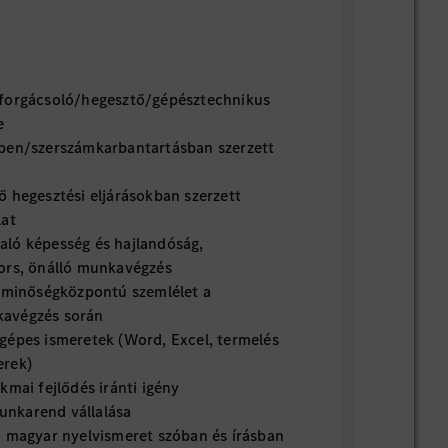
forgácsoló/hegesztő/gépésztechnikus
e
ben/szerszámkarbantartásban szerzett
ő hegesztési eljárásokban szerzett
lat
ló képesség és hajlandóság,
ors, önálló munkavégzés
s minőségközpontú szemlélet a
avégzés során
gépes ismeretek (Word, Excel, termelés
erek)
kmai fejlődés iránti igény
nkarend vállalása
ű magyar nyelvismeret szóban és írásban