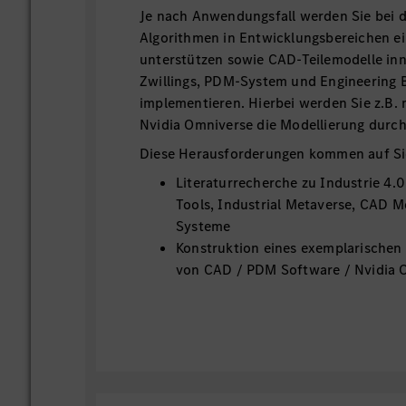
Je nach Anwendungsfall werden Sie bei 
Algorithmen in Entwicklungsbereichen 
unterstützen sowie CAD-Teilemodelle inn
Zwillings, PDM-System und Engineering B
implementieren. Hierbei werden Sie z.B.
Nvidia Omniverse die Modellierung durc
Diese Herausforderungen kommen auf Si
Literaturrecherche zu Industrie 4.0,
Tools, Industrial Metaverse, CAD 
Systeme
Konstruktion eines exemplarischen 
von CAD / PDM Software / Nvidia 
Aufbau und Implementierung einer 
und Prüfumgebung bzgl. Entwicklu
Anwendungsfälle
Aufbau und Implementierung von IT
Testumgebung
Validierung und Verifikation der A