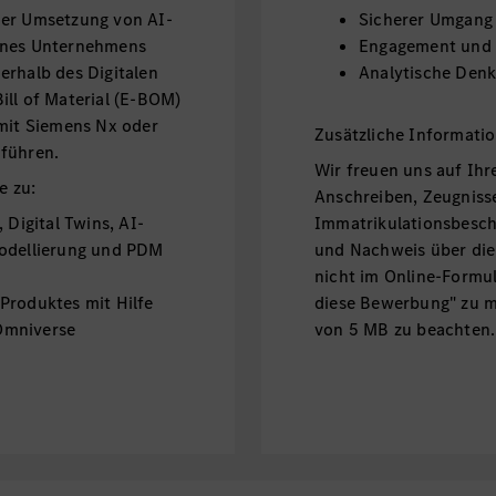
der Umsetzung von AI-
Sicherer Umgang
eines Unternehmens
Engagement und 
erhalb des Digitalen
Analytische Denk
ill of Material (E-BOM)
 mit Siemens Nx oder
Zusätzliche Informati
hführen.
Wir freuen uns auf Ih
e zu:
Anschreiben, Zeugnisse
 Digital Twins, AI-
Immatrikulationsbesch
Modellierung und PDM
und Nachweis über die 
nicht im Online-Formul
Produktes mit Hilfe
diese Bewerbung" zu m
Omniverse
von 5 MB zu beachten.
prototypischen Test-
Einstellkriterien finde
ngs- und AI-
Schwerbehinderte und 
herzlich willkommen! 
 Schnittstellen zur
sindelfingen@mercedes
Bewerbungsprozess.
nwendungsfälle