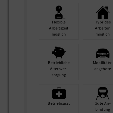
Flexible
Hybrides
Arbeits­zeit
Arbeiten
möglich
möglich
Betrieb­liche
Mobilitäts­
Alters­ver­
angebote
sorgung
Betriebs­arzt
Gute An­
bindung