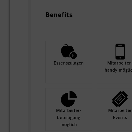
Nachhaltige Dokumentation der Er
Benefits
Die endgültige Themenfindung erfolgt in
Hochschule, Ihnen und uns.
Die Tätigkeit kann ab August 2026 begin
Essens­zulagen
Mit­arbeiter
handy mögli
Mit­arbeiter­
Mit­arbeiter
beteili­gung
Events
möglich