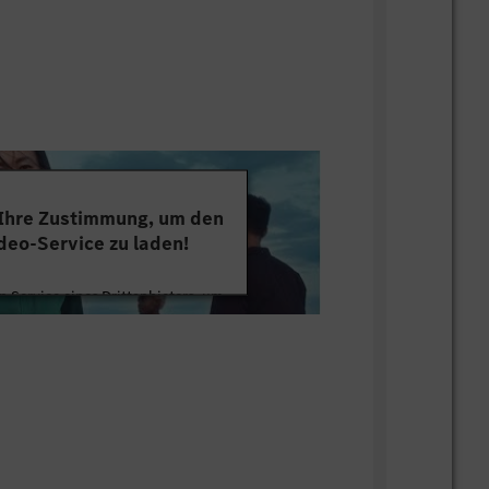
 Ihnen bei Fragen zum
e weiter. Sie erreichen uns per E-Mail
cedes-benz.com
oder telefonisch unter
0-12 Uhr & 13-15 Uhr).
 Ihre Zustimmung, um den
deo-Service zu laden!
 Service eines Drittanbieters, um
tten. Dieser Service kann Daten zu
mmeln. Bitte lesen Sie die Details
ie der Nutzung des Service zu, um
s Video anzusehen.
 Informationen