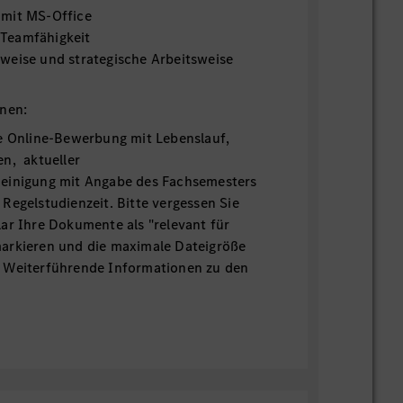
 mit MS-Office
Teamfähigkeit
weise und strategische Arbeitsweise
onen:
re Online-Bewerbung mit Lebenslauf,
n, aktueller
einigung mit Angabe des Fachsemesters
Regelstudienzeit. Bitte vergessen Sie
ar Ihre Dokumente als "relevant für
arkieren und die maximale Dateigröße
 Weiterführende Informationen zu den
n Sie
hier
.
gleichgestellte Bewerbende sind
Die Schwerbehindertenvertretung (sbv-
-benz.com) unterstützt Sie gerne im