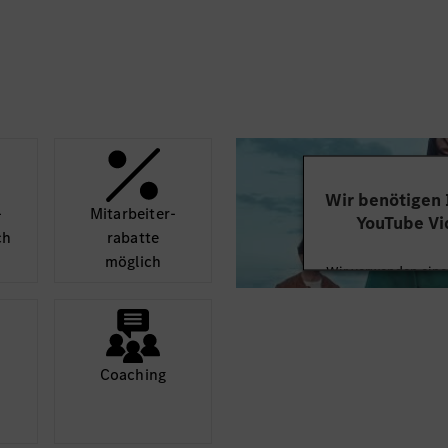
People Solutions hilft
gebnisse
Bewerbungsprozess gern
über
myhrservice@mer
 Absprache mit der
0711/17-99000 (Mo-Fr 1
nen.
Wir benötigen
­
Mit­arbeiter­
YouTube Vi
ch
rabatte
möglich
Wir verwenden einen
Videoinhalte einzube
Ihren Aktivitäten sa
durch und stimmen S
diese
Coaching
Mehr