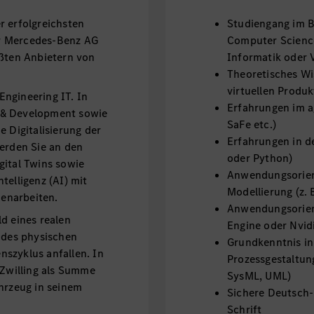
r erfolgreichsten
Studiengang im B
r Mercedes-Benz AG
Computer Scienc
ößten Anbietern von
Informatik oder 
Theoretisches Wi
virtuellen Produ
ngineering IT. In
Erfahrungen im a
 & Development sowie
SaFe etc.)
e Digitalisierung der
Erfahrungen in d
werden Sie an den
oder Python)
gital Twins sowie
Anwendungsorien
telligenz (AI) mit
Modellierung (z. 
enarbeiten.
Anwendungsorien
ild eines realen
Engine oder Nvi
 des physischen
Grundkenntnis in
szyklus anfallen. In
Prozessgestaltun
 Zwilling als Summe
SysML, UML)
hrzeug in seinem
Sichere Deutsch-
Schrift