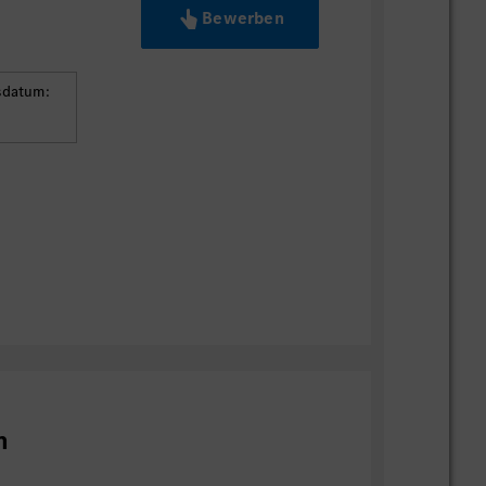
Bewerben
sdatum:
n