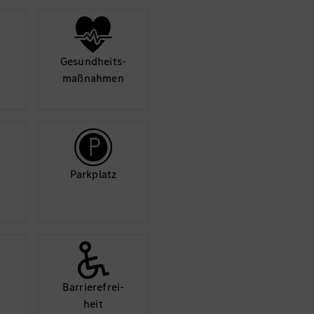
Gesund­heits­
maß­nahmen
Park­platz
Barriere­frei­
heit