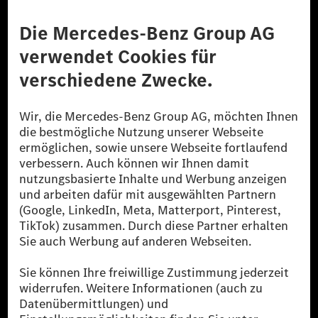
Anbieter
Rechtliche Hinweise
Einstellungen
Datenschutz
Lizenzhinweise Dritter
Barrierefreiheit
© 2026 Mercedes-Benz Group AG. Alle Rechte vorbehalten.
[1] Bilanziell CO₂-neutral bedeutet, dass nicht vermiedene oder nicht
reduzierte CO₂-Emissionen bei der Mercedes-Benz Group durch
zertifizierte Ausgleichsprojekte kompensiert werden.
[2] Renewable Charging ist ein integraler Bestandteil von MB.CHARGE
Public in Europa, den USA, Kanada und China. Sofern an der jeweiligen
Ladestation noch kein Strom aus erneuerbaren Energien vorliegt,
verwendet Renewable Charging Grünstromzertifikate*. Diese stellen
sicher, dass für Ladevorgänge über MB.CHARGE Public eine äquivalente
Strommenge aus erneuerbaren Energien ins Stromnetz eingespeist wird.
Sie stammen ausschließlich aus Wind- und Solarkraftanlagen, die jünger
als sechs Jahre sind.
* Inkl. EKOenergy Ökolabel
* Die angegebenen Werte wurden nach dem vorgeschriebenen
Messverfahren WLTP (Worldwide harmonised Light vehicles Test