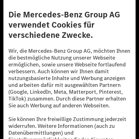
Anbieter
Rechtliche Hinweise
Einstellungen
Datenschutz
Lizenzhinweise Dritter
Barrierefreiheit
© 2026 Mercedes-Benz Group AG. Alle Rechte vorbehalten.
[1] Bilanziell CO₂-neutral bedeutet, dass nicht vermiedene oder nicht
reduzierte CO₂-Emissionen bei der Mercedes-Benz Group durch
zertifizierte Ausgleichsprojekte kompensiert werden.
[2] Renewable Charging ist ein integraler Bestandteil von MB.CHARGE
Public in Europa, den USA, Kanada und China. Sofern an der jeweiligen
Ladestation noch kein Strom aus erneuerbaren Energien vorliegt,
verwendet Renewable Charging Grünstromzertifikate*. Diese stellen
sicher, dass für Ladevorgänge über MB.CHARGE Public eine äquivalente
Strommenge aus erneuerbaren Energien ins Stromnetz eingespeist wird.
Sie stammen ausschließlich aus Wind- und Solarkraftanlagen, die jünger
als sechs Jahre sind.
* Inkl. EKOenergy Ökolabel
* Die angegebenen Werte wurden nach dem vorgeschriebenen
Messverfahren WLTP (Worldwide harmonised Light vehicles Test