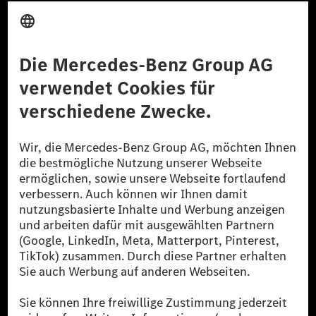
Anbieter
Rechtliche Hinweise
Einstellungen
Datenschutz
Lizenzhinweise Dritter
Barrierefreiheit
© 2026 Mercedes-Benz Group AG. Alle Rechte vorbehalten.
[1] Bilanziell CO₂-neutral bedeutet, dass nicht vermiedene oder nicht
reduzierte CO₂-Emissionen bei der Mercedes-Benz Group durch
zertifizierte Ausgleichsprojekte kompensiert werden.
[2] Renewable Charging ist ein integraler Bestandteil von MB.CHARGE
Public in Europa, den USA, Kanada und China. Sofern an der jeweiligen
Ladestation noch kein Strom aus erneuerbaren Energien vorliegt,
verwendet Renewable Charging Grünstromzertifikate*. Diese stellen
sicher, dass für Ladevorgänge über MB.CHARGE Public eine äquivalente
Strommenge aus erneuerbaren Energien ins Stromnetz eingespeist wird.
Sie stammen ausschließlich aus Wind- und Solarkraftanlagen, die jünger
als sechs Jahre sind.
* Inkl. EKOenergy Ökolabel
* Die angegebenen Werte wurden nach dem vorgeschriebenen
Messverfahren WLTP (Worldwide harmonised Light vehicles Test