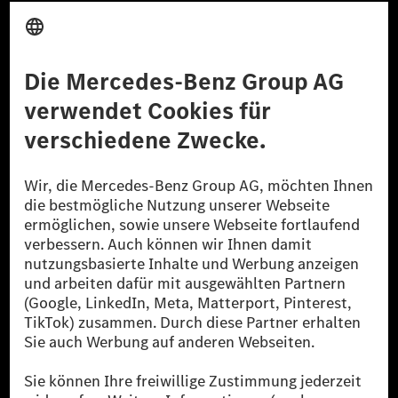
Anbieter
Rechtliche Hinweise
Einstellungen
Datenschutz
Lizenzhinweise Dritter
Barrierefreiheit
© 2026 Mercedes-Benz Group AG. Alle Rechte vorbehalten.
[1] Bilanziell CO₂-neutral bedeutet, dass nicht vermiedene oder nicht
reduzierte CO₂-Emissionen bei der Mercedes-Benz Group durch
zertifizierte Ausgleichsprojekte kompensiert werden.
[2] Renewable Charging ist ein integraler Bestandteil von MB.CHARGE
Public in Europa, den USA, Kanada und China. Sofern an der jeweiligen
Ladestation noch kein Strom aus erneuerbaren Energien vorliegt,
verwendet Renewable Charging Grünstromzertifikate*. Diese stellen
sicher, dass für Ladevorgänge über MB.CHARGE Public eine äquivalente
Strommenge aus erneuerbaren Energien ins Stromnetz eingespeist wird.
Sie stammen ausschließlich aus Wind- und Solarkraftanlagen, die jünger
als sechs Jahre sind.
* Inkl. EKOenergy Ökolabel
* Die angegebenen Werte wurden nach dem vorgeschriebenen
Messverfahren WLTP (Worldwide harmonised Light vehicles Test