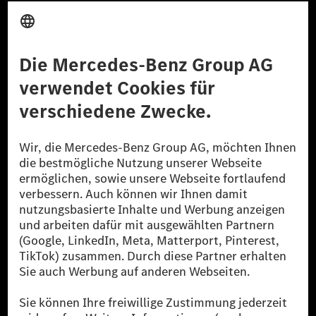
Anbieter
Rechtliche Hinweise
Einstellungen
Datenschutz
Lizenzhinweise Dritter
Barrierefreiheit
© 2026 Mercedes-Benz Group AG. Alle Rechte vorbehalten.
[1] Bilanziell CO₂-neutral bedeutet, dass nicht vermiedene oder nicht
reduzierte CO₂-Emissionen bei der Mercedes-Benz Group durch
zertifizierte Ausgleichsprojekte kompensiert werden.
[2] Renewable Charging ist ein integraler Bestandteil von MB.CHARGE
Public in Europa, den USA, Kanada und China. Sofern an der jeweiligen
Ladestation noch kein Strom aus erneuerbaren Energien vorliegt,
verwendet Renewable Charging Grünstromzertifikate*. Diese stellen
sicher, dass für Ladevorgänge über MB.CHARGE Public eine äquivalente
Strommenge aus erneuerbaren Energien ins Stromnetz eingespeist wird.
Sie stammen ausschließlich aus Wind- und Solarkraftanlagen, die jünger
als sechs Jahre sind.
* Inkl. EKOenergy Ökolabel
* Die angegebenen Werte wurden nach dem vorgeschriebenen
Messverfahren WLTP (Worldwide harmonised Light vehicles Test