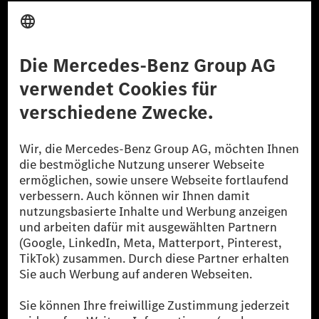
Anbieter
Rechtliche Hinweise
Einstellungen
Datenschutz
Lizenzhinweise Dritter
Barrierefreiheit
© 2026 Mercedes-Benz Group AG. Alle Rechte vorbehalten.
[1] Bilanziell CO₂-neutral bedeutet, dass nicht vermiedene oder nicht
reduzierte CO₂-Emissionen bei der Mercedes-Benz Group durch
zertifizierte Ausgleichsprojekte kompensiert werden.
[2] Renewable Charging ist ein integraler Bestandteil von MB.CHARGE
Public in Europa, den USA, Kanada und China. Sofern an der jeweiligen
Ladestation noch kein Strom aus erneuerbaren Energien vorliegt,
verwendet Renewable Charging Grünstromzertifikate*. Diese stellen
sicher, dass für Ladevorgänge über MB.CHARGE Public eine äquivalente
Strommenge aus erneuerbaren Energien ins Stromnetz eingespeist wird.
Sie stammen ausschließlich aus Wind- und Solarkraftanlagen, die jünger
als sechs Jahre sind.
* Inkl. EKOenergy Ökolabel
* Die angegebenen Werte wurden nach dem vorgeschriebenen
Messverfahren WLTP (Worldwide harmonised Light vehicles Test