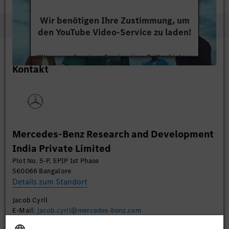
Wir benötigen Ihre Zustimmung, um
den YouTube Video-Service zu laden!
Wir verwenden einen Service eines Drittanbieters,
Kontakt
um Videoinhalte einzubetten. Dieser Service kann
Daten zu Ihren Aktivitäten sammeln. Bitte lesen
Sie die Details durch und stimmen Sie der Nutzung
des Service zu, um dieses Video anzusehen.
Mehr Informationen
Mercedes-Benz Research and Development
India Private Limited
Akzeptieren
Plot No. 5-P, EPIP 1st Phase
560066 Bangalore
Details zum Standort
Jacob Cyril
E-Mail:
jacob.cyril@mercedes-benz.com