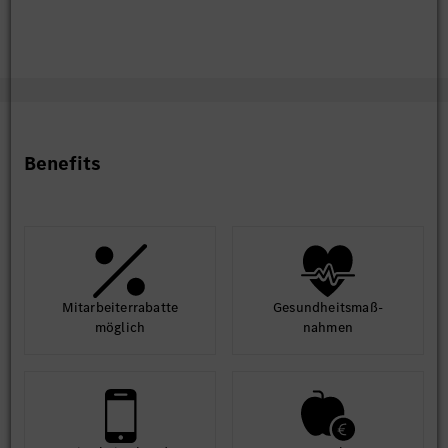
Benefits
Mit­arbeiter­rabatte
Gesund­heits­maß­
möglich
nahmen