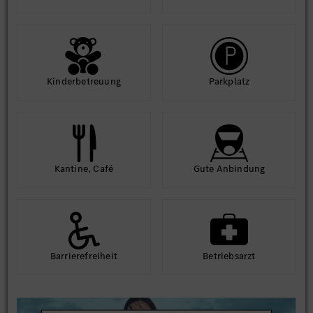
Kinder­betreuung
Park­platz
Kantine, Café
Gute An­bindung
Barriere­frei­heit
Betriebs­arzt