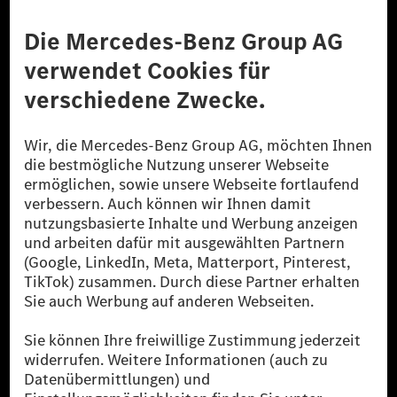
Anbieter
Rechtliche Hinweise
Einstellungen
Datenschutz
Lizenzhinweise Dritter
Barrierefreiheit
© 2026 Mercedes-Benz Group AG. Alle Rechte vorbehalten.
[1] Bilanziell CO₂-neutral bedeutet, dass nicht vermiedene oder nicht
reduzierte CO₂-Emissionen bei der Mercedes-Benz Group durch
zertifizierte Ausgleichsprojekte kompensiert werden.
[2] Renewable Charging ist ein integraler Bestandteil von MB.CHARGE
Public in Europa, den USA, Kanada und China. Sofern an der jeweiligen
Ladestation noch kein Strom aus erneuerbaren Energien vorliegt,
verwendet Renewable Charging Grünstromzertifikate*. Diese stellen
sicher, dass für Ladevorgänge über MB.CHARGE Public eine äquivalente
Strommenge aus erneuerbaren Energien ins Stromnetz eingespeist wird.
Sie stammen ausschließlich aus Wind- und Solarkraftanlagen, die jünger
als sechs Jahre sind.
* Inkl. EKOenergy Ökolabel
* Die angegebenen Werte wurden nach dem vorgeschriebenen
Messverfahren WLTP (Worldwide harmonised Light vehicles Test