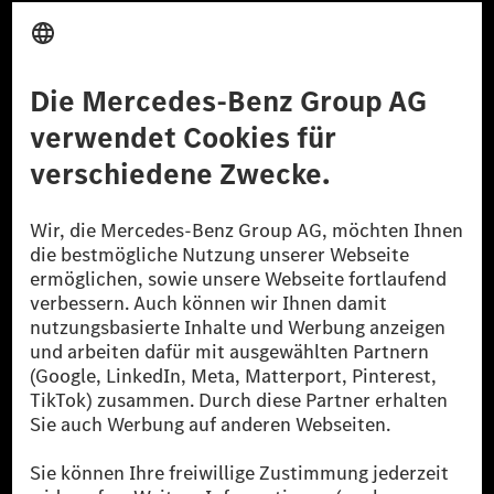
Anbieter
Rechtliche Hinweise
Einstellungen
Datenschutz
Lizenzhinweise Dritter
Barrierefreiheit
© 2026 Mercedes-Benz Group AG. Alle Rechte vorbehalten.
[1] Bilanziell CO₂-neutral bedeutet, dass nicht vermiedene oder nicht
reduzierte CO₂-Emissionen bei der Mercedes-Benz Group durch
zertifizierte Ausgleichsprojekte kompensiert werden.
[2] Renewable Charging ist ein integraler Bestandteil von MB.CHARGE
Public in Europa, den USA, Kanada und China. Sofern an der jeweiligen
Ladestation noch kein Strom aus erneuerbaren Energien vorliegt,
verwendet Renewable Charging Grünstromzertifikate*. Diese stellen
sicher, dass für Ladevorgänge über MB.CHARGE Public eine äquivalente
Strommenge aus erneuerbaren Energien ins Stromnetz eingespeist wird.
Sie stammen ausschließlich aus Wind- und Solarkraftanlagen, die jünger
als sechs Jahre sind.
* Inkl. EKOenergy Ökolabel
* Die angegebenen Werte wurden nach dem vorgeschriebenen
Messverfahren WLTP (Worldwide harmonised Light vehicles Test