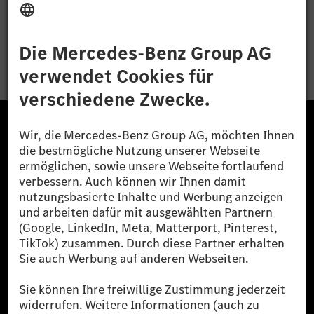
Bewerben
Die Mercedes-Benz Group.
Die Mercedes-Benz Group AG (ehemals Daimler AG)
ist eines der erfolgreichsten Automobilunternehmen
der Welt. Mit der Mercedes-Benz AG gehören wir zu
den größten Anbietern von Premium- und Luxus-Pkw
und Vans. Die Mercedes-Benz Mobility AG bietet
Finanzierung, Leasing, Fahrzeugabos und –miete,
Flottenmanagement, digitale Services rund um Laden
und Bezahlen, die Vermittlung von Versicherungen
sowie innovative Mobilitätsdienstleistungen an.