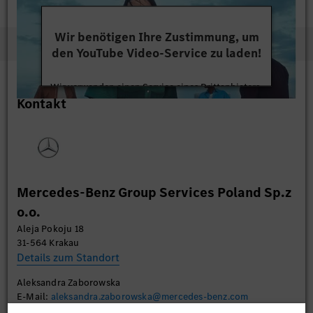
Wir benötigen Ihre Zustimmung, um
den YouTube Video-Service zu laden!
Wir verwenden einen Service eines Drittanbieters,
Kontakt
um Videoinhalte einzubetten. Dieser Service kann
Daten zu Ihren Aktivitäten sammeln. Bitte lesen
Sie die Details durch und stimmen Sie der Nutzung
des Service zu, um dieses Video anzusehen.
Mehr Informationen
Mercedes-Benz Group Services Poland Sp.z
o.o.
Akzeptieren
Aleja Pokoju 18
31-564 Krakau
Details zum Standort
Aleksandra Zaborowska
E-Mail:
aleksandra.zaborowska@mercedes-benz.com