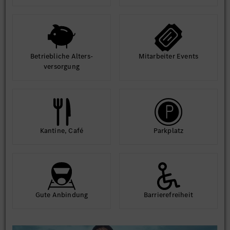
Betrieb­liche Alters­
Mit­arbeiter Events
ver­sorgung
Kantine, Café
Park­platz
Gute An­bindung
Barriere­frei­heit