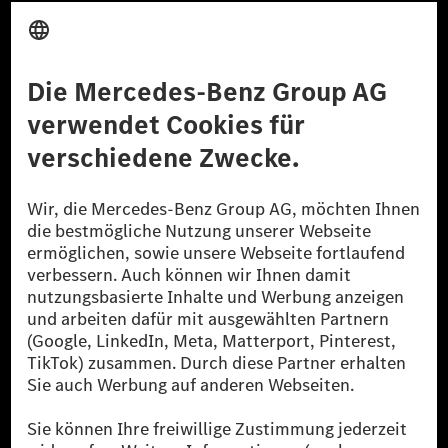
Anbieter
Rechtliche Hinweise
Einstellungen
Datenschutz
Lizenzhinweise Dritter
Barrierefreiheit
© 2026 Mercedes-Benz Group AG. Alle Rechte vorbehalten.
[1] Bilanziell CO₂-neutral bedeutet, dass nicht vermiedene oder nicht
reduzierte CO₂-Emissionen bei der Mercedes-Benz Group durch
zertifizierte Ausgleichsprojekte kompensiert werden.
[2] Renewable Charging ist ein integraler Bestandteil von MB.CHARGE
Public in Europa, den USA, Kanada und China. Sofern an der jeweiligen
Ladestation noch kein Strom aus erneuerbaren Energien vorliegt,
verwendet Renewable Charging Grünstromzertifikate*. Diese stellen
sicher, dass für Ladevorgänge über MB.CHARGE Public eine äquivalente
Strommenge aus erneuerbaren Energien ins Stromnetz eingespeist wird.
Sie stammen ausschließlich aus Wind- und Solarkraftanlagen, die jünger
als sechs Jahre sind.
* Inkl. EKOenergy Ökolabel
* Die angegebenen Werte wurden nach dem vorgeschriebenen
Messverfahren WLTP (Worldwide harmonised Light vehicles Test