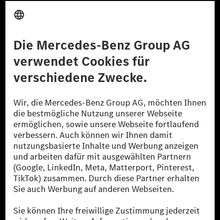
Anbieter
Rechtliche Hinweise
Einstellungen
Datenschutz
Lizenzhinweise Dritter
Barrierefreiheit
© 2026 Mercedes-Benz Group AG. Alle Rechte vorbehalten.
[1] Bilanziell CO₂-neutral bedeutet, dass nicht vermiedene oder nicht
reduzierte CO₂-Emissionen bei der Mercedes-Benz Group durch
zertifizierte Ausgleichsprojekte kompensiert werden.
[2] Renewable Charging ist ein integraler Bestandteil von MB.CHARGE
Public in Europa, den USA, Kanada und China. Sofern an der jeweiligen
Ladestation noch kein Strom aus erneuerbaren Energien vorliegt,
verwendet Renewable Charging Grünstromzertifikate*. Diese stellen
sicher, dass für Ladevorgänge über MB.CHARGE Public eine äquivalente
Strommenge aus erneuerbaren Energien ins Stromnetz eingespeist wird.
Sie stammen ausschließlich aus Wind- und Solarkraftanlagen, die jünger
als sechs Jahre sind.
* Inkl. EKOenergy Ökolabel
* Die angegebenen Werte wurden nach dem vorgeschriebenen
Messverfahren WLTP (Worldwide harmonised Light vehicles Test