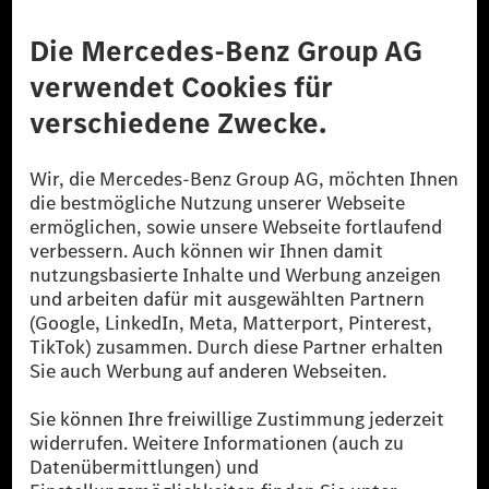
Anbieter
Rechtliche Hinweise
Einstellungen
Datenschutz
Lizenzhinweise Dritter
Barrierefreiheit
© 2026 Mercedes-Benz Group AG. Alle Rechte vorbehalten.
[1] Bilanziell CO₂-neutral bedeutet, dass nicht vermiedene oder nicht
reduzierte CO₂-Emissionen bei der Mercedes-Benz Group durch
zertifizierte Ausgleichsprojekte kompensiert werden.
[2] Renewable Charging ist ein integraler Bestandteil von MB.CHARGE
Public in Europa, den USA, Kanada und China. Sofern an der jeweiligen
Ladestation noch kein Strom aus erneuerbaren Energien vorliegt,
verwendet Renewable Charging Grünstromzertifikate*. Diese stellen
sicher, dass für Ladevorgänge über MB.CHARGE Public eine äquivalente
Strommenge aus erneuerbaren Energien ins Stromnetz eingespeist wird.
Sie stammen ausschließlich aus Wind- und Solarkraftanlagen, die jünger
als sechs Jahre sind.
* Inkl. EKOenergy Ökolabel
* Die angegebenen Werte wurden nach dem vorgeschriebenen
Messverfahren WLTP (Worldwide harmonised Light vehicles Test