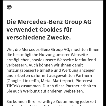
Anbieter
Rechtliche Hinweise
Einstellungen
Datenschutz
Lizenzhinweise Dritter
Barrierefreiheit
© 2026 Mercedes-Benz Group AG. Alle Rechte vorbehalten.
[1] Bilanziell CO₂-neutral bedeutet, dass nicht vermiedene oder nicht
reduzierte CO₂-Emissionen bei der Mercedes-Benz Group durch
zertifizierte Ausgleichsprojekte kompensiert werden.
[2] Renewable Charging ist ein integraler Bestandteil von MB.CHARGE
Public in Europa, den USA, Kanada und China. Sofern an der jeweiligen
Ladestation noch kein Strom aus erneuerbaren Energien vorliegt,
verwendet Renewable Charging Grünstromzertifikate*. Diese stellen
sicher, dass für Ladevorgänge über MB.CHARGE Public eine äquivalente
Strommenge aus erneuerbaren Energien ins Stromnetz eingespeist wird.
Sie stammen ausschließlich aus Wind- und Solarkraftanlagen, die jünger
als sechs Jahre sind.
* Inkl. EKOenergy Ökolabel
* Die angegebenen Werte wurden nach dem vorgeschriebenen
Messverfahren WLTP (Worldwide harmonised Light vehicles Test