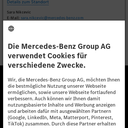
Details zum Standort
Sara Nikcevic
E-Mail:
sara.nikcevic@mercedes-benz.com
Bewerben
Die Mercedes-Benz Group.
Die Mercedes-Benz Group AG (ehemals Daimler AG)
ist eines der erfolgreichsten Automobilunternehmen
der Welt. Mit der Mercedes-Benz AG gehören wir zu
den größten Anbietern von Premium- und Luxus-Pkw
und Vans. Die Mercedes-Benz Mobility AG bietet
Finanzierung, Leasing, Fahrzeugabos und –miete,