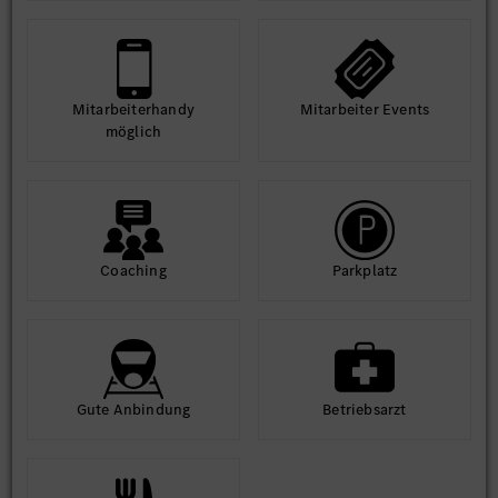
Mit­arbeiter­handy
Mit­arbeiter Events
möglich
Coaching
Park­platz
Gute An­bindung
Betriebs­arzt