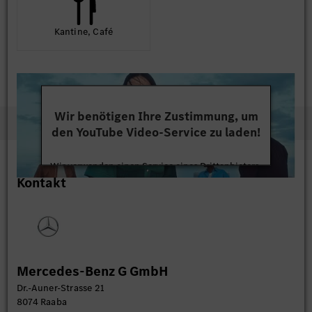
Kantine, Café
Wir benötigen Ihre Zustimmung, um
den YouTube Video-Service zu laden!
Wir verwenden einen Service eines Drittanbieters,
Kontakt
um Videoinhalte einzubetten. Dieser Service kann
Daten zu Ihren Aktivitäten sammeln. Bitte lesen
Sie die Details durch und stimmen Sie der Nutzung
des Service zu, um dieses Video anzusehen.
Mehr Informationen
Mercedes-Benz G GmbH
Dr.-Auner-Strasse 21
Akzeptieren
8074 Raaba