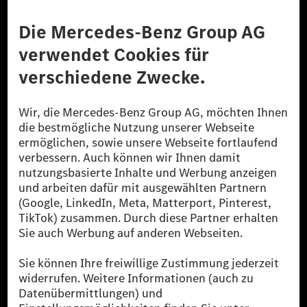
Anbieter
Rechtliche Hinweise
Einstellungen
Datenschutz
Lizenzhinweise Dritter
Barrierefreiheit
© 2026 Mercedes-Benz Group AG. Alle Rechte vorbehalten.
[1] Bilanziell CO₂-neutral bedeutet, dass nicht vermiedene oder nicht
reduzierte CO₂-Emissionen bei der Mercedes-Benz Group durch
zertifizierte Ausgleichsprojekte kompensiert werden.
[2] Renewable Charging ist ein integraler Bestandteil von MB.CHARGE
Public in Europa, den USA, Kanada und China. Sofern an der jeweiligen
Ladestation noch kein Strom aus erneuerbaren Energien vorliegt,
verwendet Renewable Charging Grünstromzertifikate*. Diese stellen
sicher, dass für Ladevorgänge über MB.CHARGE Public eine äquivalente
Strommenge aus erneuerbaren Energien ins Stromnetz eingespeist wird.
Sie stammen ausschließlich aus Wind- und Solarkraftanlagen, die jünger
als sechs Jahre sind.
* Inkl. EKOenergy Ökolabel
* Die angegebenen Werte wurden nach dem vorgeschriebenen
Messverfahren WLTP (Worldwide harmonised Light vehicles Test