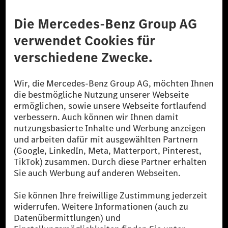
Anbieter
Rechtliche Hinweise
Einstellungen
Datenschutz
Lizenzhinweise Dritter
Barrierefreiheit
© 2026 Mercedes-Benz Group AG. Alle Rechte vorbehalten.
[1] Bilanziell CO₂-neutral bedeutet, dass nicht vermiedene oder nicht
reduzierte CO₂-Emissionen bei der Mercedes-Benz Group durch
zertifizierte Ausgleichsprojekte kompensiert werden.
[2] Renewable Charging ist ein integraler Bestandteil von MB.CHARGE
Public in Europa, den USA, Kanada und China. Sofern an der jeweiligen
Ladestation noch kein Strom aus erneuerbaren Energien vorliegt,
verwendet Renewable Charging Grünstromzertifikate*. Diese stellen
sicher, dass für Ladevorgänge über MB.CHARGE Public eine äquivalente
Strommenge aus erneuerbaren Energien ins Stromnetz eingespeist wird.
Sie stammen ausschließlich aus Wind- und Solarkraftanlagen, die jünger
als sechs Jahre sind.
* Inkl. EKOenergy Ökolabel
* Die angegebenen Werte wurden nach dem vorgeschriebenen
Messverfahren WLTP (Worldwide harmonised Light vehicles Test