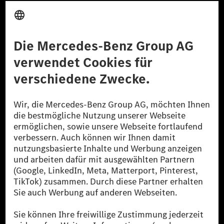
Anbieter
Rechtliche Hinweise
Einstellungen
Datenschutz
Lizenzhinweise Dritter
Barrierefreiheit
© 2026 Mercedes-Benz Group AG. Alle Rechte vorbehalten.
[1] Bilanziell CO₂-neutral bedeutet, dass nicht vermiedene oder nicht
reduzierte CO₂-Emissionen bei der Mercedes-Benz Group durch
zertifizierte Ausgleichsprojekte kompensiert werden.
[2] Renewable Charging ist ein integraler Bestandteil von MB.CHARGE
Public in Europa, den USA, Kanada und China. Sofern an der jeweiligen
Ladestation noch kein Strom aus erneuerbaren Energien vorliegt,
verwendet Renewable Charging Grünstromzertifikate*. Diese stellen
sicher, dass für Ladevorgänge über MB.CHARGE Public eine äquivalente
Strommenge aus erneuerbaren Energien ins Stromnetz eingespeist wird.
Sie stammen ausschließlich aus Wind- und Solarkraftanlagen, die jünger
als sechs Jahre sind.
* Inkl. EKOenergy Ökolabel
* Die angegebenen Werte wurden nach dem vorgeschriebenen
Messverfahren WLTP (Worldwide harmonised Light vehicles Test