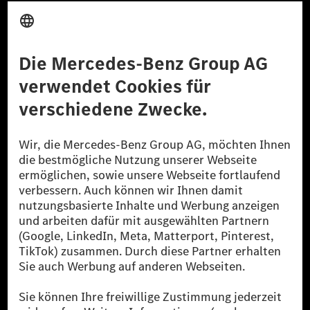
Anbieter
Rechtliche Hinweise
Einstellungen
Datenschutz
Lizenzhinweise Dritter
Barrierefreiheit
© 2026 Mercedes-Benz Group AG. Alle Rechte vorbehalten.
[1] Bilanziell CO₂-neutral bedeutet, dass nicht vermiedene oder nicht
reduzierte CO₂-Emissionen bei der Mercedes-Benz Group durch
zertifizierte Ausgleichsprojekte kompensiert werden.
[2] Renewable Charging ist ein integraler Bestandteil von MB.CHARGE
Public in Europa, den USA, Kanada und China. Sofern an der jeweiligen
Ladestation noch kein Strom aus erneuerbaren Energien vorliegt,
verwendet Renewable Charging Grünstromzertifikate*. Diese stellen
sicher, dass für Ladevorgänge über MB.CHARGE Public eine äquivalente
Strommenge aus erneuerbaren Energien ins Stromnetz eingespeist wird.
Sie stammen ausschließlich aus Wind- und Solarkraftanlagen, die jünger
als sechs Jahre sind.
* Inkl. EKOenergy Ökolabel
* Die angegebenen Werte wurden nach dem vorgeschriebenen
Messverfahren WLTP (Worldwide harmonised Light vehicles Test