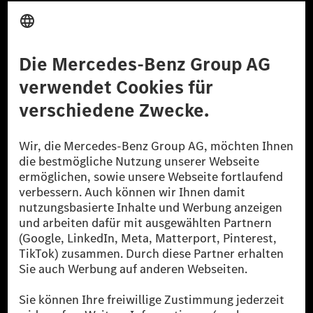
Anbieter
Rechtliche Hinweise
Einstellungen
Datenschutz
Lizenzhinweise Dritter
Barrierefreiheit
© 2026 Mercedes-Benz Group AG. Alle Rechte vorbehalten.
[1] Bilanziell CO₂-neutral bedeutet, dass nicht vermiedene oder nicht
reduzierte CO₂-Emissionen bei der Mercedes-Benz Group durch
zertifizierte Ausgleichsprojekte kompensiert werden.
[2] Renewable Charging ist ein integraler Bestandteil von MB.CHARGE
Public in Europa, den USA, Kanada und China. Sofern an der jeweiligen
Ladestation noch kein Strom aus erneuerbaren Energien vorliegt,
verwendet Renewable Charging Grünstromzertifikate*. Diese stellen
sicher, dass für Ladevorgänge über MB.CHARGE Public eine äquivalente
Strommenge aus erneuerbaren Energien ins Stromnetz eingespeist wird.
Sie stammen ausschließlich aus Wind- und Solarkraftanlagen, die jünger
als sechs Jahre sind.
* Inkl. EKOenergy Ökolabel
* Die angegebenen Werte wurden nach dem vorgeschriebenen
Messverfahren WLTP (Worldwide harmonised Light vehicles Test