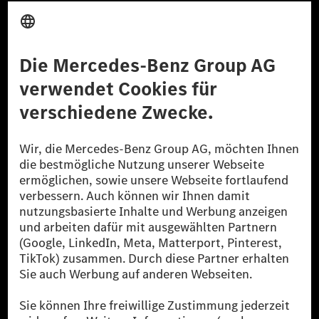
Anbieter
Rechtliche Hinweise
Einstellungen
Datenschutz
Lizenzhinweise Dritter
Barrierefreiheit
© 2026 Mercedes-Benz Group AG. Alle Rechte vorbehalten.
[1] Bilanziell CO₂-neutral bedeutet, dass nicht vermiedene oder nicht
reduzierte CO₂-Emissionen bei der Mercedes-Benz Group durch
zertifizierte Ausgleichsprojekte kompensiert werden.
[2] Renewable Charging ist ein integraler Bestandteil von MB.CHARGE
Public in Europa, den USA, Kanada und China. Sofern an der jeweiligen
Ladestation noch kein Strom aus erneuerbaren Energien vorliegt,
verwendet Renewable Charging Grünstromzertifikate*. Diese stellen
sicher, dass für Ladevorgänge über MB.CHARGE Public eine äquivalente
Strommenge aus erneuerbaren Energien ins Stromnetz eingespeist wird.
Sie stammen ausschließlich aus Wind- und Solarkraftanlagen, die jünger
als sechs Jahre sind.
* Inkl. EKOenergy Ökolabel
* Die angegebenen Werte wurden nach dem vorgeschriebenen
Messverfahren WLTP (Worldwide harmonised Light vehicles Test