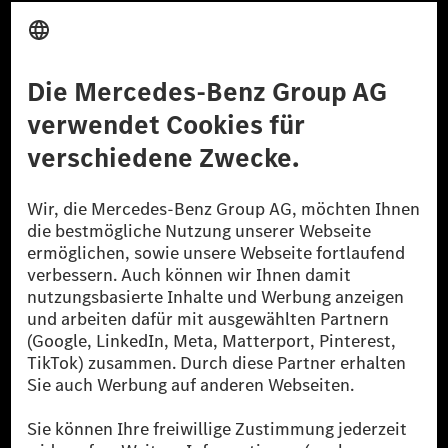
Anbieter
Rechtliche Hinweise
Einstellungen
Datenschutz
Lizenzhinweise Dritter
Barrierefreiheit
© 2026 Mercedes-Benz Group AG. Alle Rechte vorbehalten.
[1] Bilanziell CO₂-neutral bedeutet, dass nicht vermiedene oder nicht
reduzierte CO₂-Emissionen bei der Mercedes-Benz Group durch
zertifizierte Ausgleichsprojekte kompensiert werden.
[2] Renewable Charging ist ein integraler Bestandteil von MB.CHARGE
Public in Europa, den USA, Kanada und China. Sofern an der jeweiligen
Ladestation noch kein Strom aus erneuerbaren Energien vorliegt,
verwendet Renewable Charging Grünstromzertifikate*. Diese stellen
sicher, dass für Ladevorgänge über MB.CHARGE Public eine äquivalente
Strommenge aus erneuerbaren Energien ins Stromnetz eingespeist wird.
Sie stammen ausschließlich aus Wind- und Solarkraftanlagen, die jünger
als sechs Jahre sind.
* Inkl. EKOenergy Ökolabel
* Die angegebenen Werte wurden nach dem vorgeschriebenen
Messverfahren WLTP (Worldwide harmonised Light vehicles Test