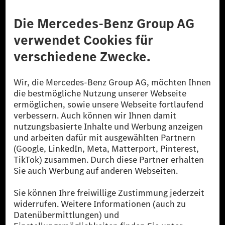
Anbieter
Rechtliche Hinweise
Einstellungen
Datenschutz
Lizenzhinweise Dritter
Barrierefreiheit
© 2026 Mercedes-Benz Group AG. Alle Rechte vorbehalten.
[1] Bilanziell CO₂-neutral bedeutet, dass nicht vermiedene oder nicht
reduzierte CO₂-Emissionen bei der Mercedes-Benz Group durch
zertifizierte Ausgleichsprojekte kompensiert werden.
[2] Renewable Charging ist ein integraler Bestandteil von MB.CHARGE
Public in Europa, den USA, Kanada und China. Sofern an der jeweiligen
Ladestation noch kein Strom aus erneuerbaren Energien vorliegt,
verwendet Renewable Charging Grünstromzertifikate*. Diese stellen
sicher, dass für Ladevorgänge über MB.CHARGE Public eine äquivalente
Strommenge aus erneuerbaren Energien ins Stromnetz eingespeist wird.
Sie stammen ausschließlich aus Wind- und Solarkraftanlagen, die jünger
als sechs Jahre sind.
* Inkl. EKOenergy Ökolabel
* Die angegebenen Werte wurden nach dem vorgeschriebenen
Messverfahren WLTP (Worldwide harmonised Light vehicles Test