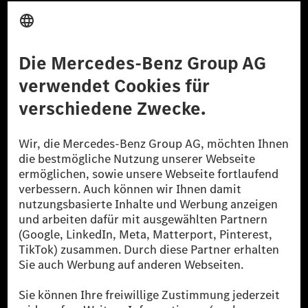
Anbieter
Rechtliche Hinweise
Einstellungen
Datenschutz
Lizenzhinweise Dritter
Barrierefreiheit
© 2026 Mercedes-Benz Group AG. Alle Rechte vorbehalten.
[1] Bilanziell CO₂-neutral bedeutet, dass nicht vermiedene oder nicht
reduzierte CO₂-Emissionen bei der Mercedes-Benz Group durch
zertifizierte Ausgleichsprojekte kompensiert werden.
[2] Renewable Charging ist ein integraler Bestandteil von MB.CHARGE
Public in Europa, den USA, Kanada und China. Sofern an der jeweiligen
Ladestation noch kein Strom aus erneuerbaren Energien vorliegt,
verwendet Renewable Charging Grünstromzertifikate*. Diese stellen
sicher, dass für Ladevorgänge über MB.CHARGE Public eine äquivalente
Strommenge aus erneuerbaren Energien ins Stromnetz eingespeist wird.
Sie stammen ausschließlich aus Wind- und Solarkraftanlagen, die jünger
als sechs Jahre sind.
* Inkl. EKOenergy Ökolabel
* Die angegebenen Werte wurden nach dem vorgeschriebenen
Messverfahren WLTP (Worldwide harmonised Light vehicles Test