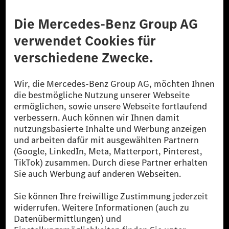
Anbieter
Rechtliche Hinweise
Einstellungen
Datenschutz
Lizenzhinweise Dritter
Barrierefreiheit
© 2026 Mercedes-Benz Group AG. Alle Rechte vorbehalten.
[1] Bilanziell CO₂-neutral bedeutet, dass nicht vermiedene oder nicht
reduzierte CO₂-Emissionen bei der Mercedes-Benz Group durch
zertifizierte Ausgleichsprojekte kompensiert werden.
[2] Renewable Charging ist ein integraler Bestandteil von MB.CHARGE
Public in Europa, den USA, Kanada und China. Sofern an der jeweiligen
Ladestation noch kein Strom aus erneuerbaren Energien vorliegt,
verwendet Renewable Charging Grünstromzertifikate*. Diese stellen
sicher, dass für Ladevorgänge über MB.CHARGE Public eine äquivalente
Strommenge aus erneuerbaren Energien ins Stromnetz eingespeist wird.
Sie stammen ausschließlich aus Wind- und Solarkraftanlagen, die jünger
als sechs Jahre sind.
* Inkl. EKOenergy Ökolabel
* Die angegebenen Werte wurden nach dem vorgeschriebenen
Messverfahren WLTP (Worldwide harmonised Light vehicles Test