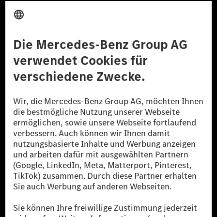
Anbieter
Rechtliche Hinweise
Einstellungen
Datenschutz
Lizenzhinweise Dritter
Barrierefreiheit
© 2026 Mercedes-Benz Group AG. Alle Rechte vorbehalten.
[1] Bilanziell CO₂-neutral bedeutet, dass nicht vermiedene oder nicht
reduzierte CO₂-Emissionen bei der Mercedes-Benz Group durch
zertifizierte Ausgleichsprojekte kompensiert werden.
[2] Renewable Charging ist ein integraler Bestandteil von MB.CHARGE
Public in Europa, den USA, Kanada und China. Sofern an der jeweiligen
Ladestation noch kein Strom aus erneuerbaren Energien vorliegt,
verwendet Renewable Charging Grünstromzertifikate*. Diese stellen
sicher, dass für Ladevorgänge über MB.CHARGE Public eine äquivalente
Strommenge aus erneuerbaren Energien ins Stromnetz eingespeist wird.
Sie stammen ausschließlich aus Wind- und Solarkraftanlagen, die jünger
als sechs Jahre sind.
* Inkl. EKOenergy Ökolabel
* Die angegebenen Werte wurden nach dem vorgeschriebenen
Messverfahren WLTP (Worldwide harmonised Light vehicles Test