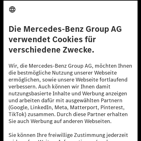
Anbieter
Rechtliche Hinweise
Einstellungen
Datenschutz
Lizenzhinweise Dritter
Barrierefreiheit
© 2026 Mercedes-Benz Group AG. Alle Rechte vorbehalten.
[1] Bilanziell CO₂-neutral bedeutet, dass nicht vermiedene oder nicht
reduzierte CO₂-Emissionen bei der Mercedes-Benz Group durch
zertifizierte Ausgleichsprojekte kompensiert werden.
[2] Renewable Charging ist ein integraler Bestandteil von MB.CHARGE
Public in Europa, den USA, Kanada und China. Sofern an der jeweiligen
Ladestation noch kein Strom aus erneuerbaren Energien vorliegt,
verwendet Renewable Charging Grünstromzertifikate*. Diese stellen
sicher, dass für Ladevorgänge über MB.CHARGE Public eine äquivalente
Strommenge aus erneuerbaren Energien ins Stromnetz eingespeist wird.
Sie stammen ausschließlich aus Wind- und Solarkraftanlagen, die jünger
als sechs Jahre sind.
* Inkl. EKOenergy Ökolabel
* Die angegebenen Werte wurden nach dem vorgeschriebenen
Messverfahren WLTP (Worldwide harmonised Light vehicles Test