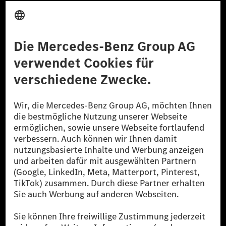
Anbieter
Rechtliche Hinweise
Einstellungen
Datenschutz
Lizenzhinweise Dritter
Barrierefreiheit
© 2026 Mercedes-Benz Group AG. Alle Rechte vorbehalten.
[1] Bilanziell CO₂-neutral bedeutet, dass nicht vermiedene oder nicht
reduzierte CO₂-Emissionen bei der Mercedes-Benz Group durch
zertifizierte Ausgleichsprojekte kompensiert werden.
[2] Renewable Charging ist ein integraler Bestandteil von MB.CHARGE
Public in Europa, den USA, Kanada und China. Sofern an der jeweiligen
Ladestation noch kein Strom aus erneuerbaren Energien vorliegt,
verwendet Renewable Charging Grünstromzertifikate*. Diese stellen
sicher, dass für Ladevorgänge über MB.CHARGE Public eine äquivalente
Strommenge aus erneuerbaren Energien ins Stromnetz eingespeist wird.
Sie stammen ausschließlich aus Wind- und Solarkraftanlagen, die jünger
als sechs Jahre sind.
* Inkl. EKOenergy Ökolabel
* Die angegebenen Werte wurden nach dem vorgeschriebenen
Messverfahren WLTP (Worldwide harmonised Light vehicles Test