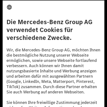
Anbieter
Rechtliche Hinweise
Einstellungen
Datenschutz
Lizenzhinweise Dritter
Barrierefreiheit
© 2026 Mercedes-Benz Group AG. Alle Rechte vorbehalten.
[1] Bilanziell CO₂-neutral bedeutet, dass nicht vermiedene oder nicht
reduzierte CO₂-Emissionen bei der Mercedes-Benz Group durch
zertifizierte Ausgleichsprojekte kompensiert werden.
[2] Renewable Charging ist ein integraler Bestandteil von MB.CHARGE
Public in Europa, den USA, Kanada und China. Sofern an der jeweiligen
Ladestation noch kein Strom aus erneuerbaren Energien vorliegt,
verwendet Renewable Charging Grünstromzertifikate*. Diese stellen
sicher, dass für Ladevorgänge über MB.CHARGE Public eine äquivalente
Strommenge aus erneuerbaren Energien ins Stromnetz eingespeist wird.
Sie stammen ausschließlich aus Wind- und Solarkraftanlagen, die jünger
als sechs Jahre sind.
* Inkl. EKOenergy Ökolabel
* Die angegebenen Werte wurden nach dem vorgeschriebenen
Messverfahren WLTP (Worldwide harmonised Light vehicles Test