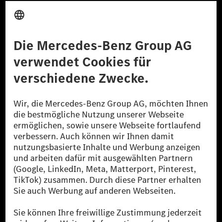
Anbieter
Rechtliche Hinweise
Einstellungen
Datenschutz
Lizenzhinweise Dritter
Barrierefreiheit
© 2026 Mercedes-Benz Group AG. Alle Rechte vorbehalten.
[1] Bilanziell CO₂-neutral bedeutet, dass nicht vermiedene oder nicht
reduzierte CO₂-Emissionen bei der Mercedes-Benz Group durch
zertifizierte Ausgleichsprojekte kompensiert werden.
[2] Renewable Charging ist ein integraler Bestandteil von MB.CHARGE
Public in Europa, den USA, Kanada und China. Sofern an der jeweiligen
Ladestation noch kein Strom aus erneuerbaren Energien vorliegt,
verwendet Renewable Charging Grünstromzertifikate*. Diese stellen
sicher, dass für Ladevorgänge über MB.CHARGE Public eine äquivalente
Strommenge aus erneuerbaren Energien ins Stromnetz eingespeist wird.
Sie stammen ausschließlich aus Wind- und Solarkraftanlagen, die jünger
als sechs Jahre sind.
* Inkl. EKOenergy Ökolabel
* Die angegebenen Werte wurden nach dem vorgeschriebenen
Messverfahren WLTP (Worldwide harmonised Light vehicles Test